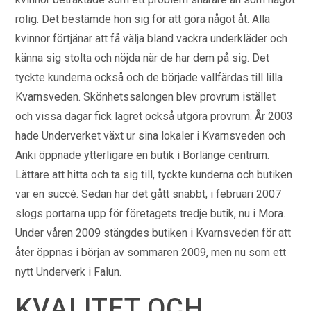
rolig. Det bestämde hon sig för att göra något åt. Alla
kvinnor förtjänar att få välja bland vackra underkläder och
känna sig stolta och nöjda när de har dem på sig. Det
tyckte kunderna också och de började vallfärdas till lilla
Kvarnsveden. Skönhetssalongen blev provrum istället
och vissa dagar fick lagret också utgöra provrum. År 2003
hade Underverket växt ur sina lokaler i Kvarnsveden och
Anki öppnade ytterligare en butik i Borlänge centrum.
Lättare att hitta och ta sig till, tyckte kunderna och butiken
var en succé. Sedan har det gått snabbt, i februari 2007
slogs portarna upp för företagets tredje butik, nu i Mora.
Under våren 2009 stängdes butiken i Kvarnsveden för att
åter öppnas i början av sommaren 2009, men nu som ett
nytt Underverk i Falun.
KVALITET OCH