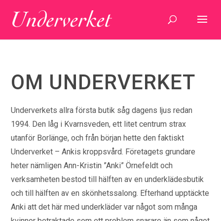
OM UNDERVERKET
Underverkets allra första butik såg dagens ljus redan
1994. Den låg i Kvarnsveden, ett litet centrum strax
utanför Borlänge, och från början hette den faktiskt
Underverket – Ankis kroppsvård. Företagets grundare
heter nämligen Ann-Kristin ”Anki” Örnefeldt och
verksamheten bestod till hälften av en underklädesbutik
och till hälften av en skönhetssalong. Efterhand upptäckte
Anki att det här med underkläder var något som många
kvinnor betraktade som ett problem snarare än som något